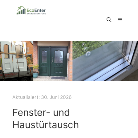
Schlagwortarchiv:
Fenstertausch
Hauptm
Suchen
Aktualisiert:
30. Juni 2026
Fenster- und
Haustürtausch