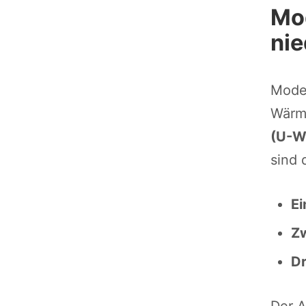
Mod
nie
Moder
Wärme
(U-W
sind 
Ei
Zw
Dr
Der A