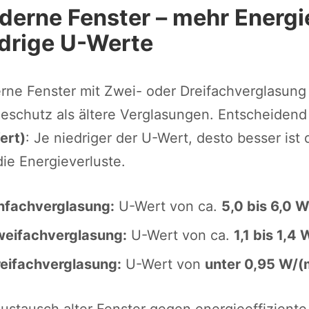
erne Fenster – mehr Energi
drige U-Werte
ne Fenster mit Zwei- oder Dreifachverglasung 
schutz als ältere Verglasungen. Entscheidend 
ert)
: Je niedriger der U-Wert, desto besser i
die Energieverluste.
nfachverglasung:
U-Wert von ca.
5,0 bis 6,0 
eifachverglasung:
U-Wert von ca.
1,1 bis 1,4
eifachverglasung:
U-Wert von
unter 0,95 W/(
ustausch alter Fenster gegen energieeffizient