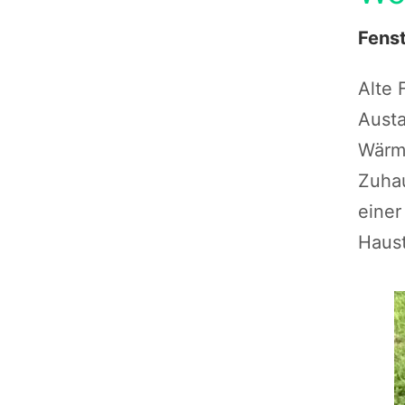
Fenst
Alte 
Austa
Wärm
Zuhau
einer
Haust