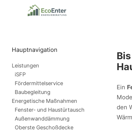
Hauptnavigation
Bis
Hau
Leistungen
iSFP
Fördermittelservice
Ein
F
Baubegleitung
Moder
Energetische Maßnahmen
den W
Fenster- und Haustürtausch
Wärm
Außenwanddämmung
Oberste Geschoßdecke