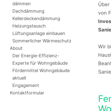
dämmen
Über
Dachdämmung
von 
Kellerdeckendämmung
Inves
Heizungstausch
Sanie
Lüftungsanlage einbauen
Sommerlicher Wärmeschutz
Wir b
About
Haust
Der Energie-Effizienz-
Beant
Experte für Wohngebäude
Fördermittel Wohngebäude
Sanie
aktuell
Engagement
Kontaktformular
Fe
Wo