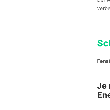
verbe
Sc
Fenst
Je 
Ene