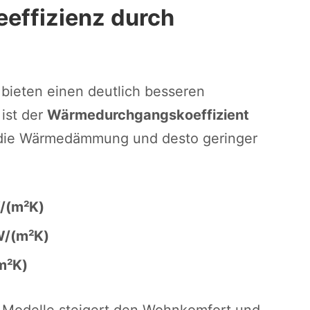
eeffizienz durch
bieten einen deutlich besseren
ist der
Wärmedurchgangskoeffizient
st die Wärmedämmung und desto geringer
W/(m²K)
 W/(m²K)
m²K)
e Modelle steigert den Wohnkomfort und