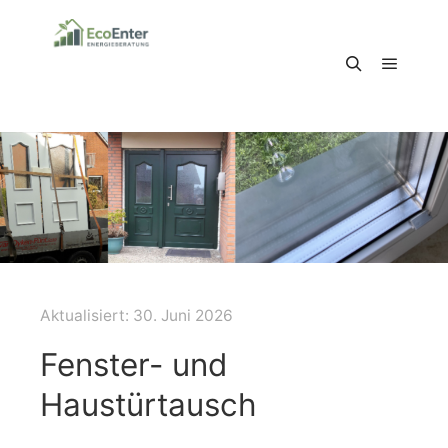
Schlagwortarchiv:
Fenster- und Haustürtausch
Hauptm
Suchen
Aktualisiert:
30. Juni 2026
Fenster- und
Haustürtausch