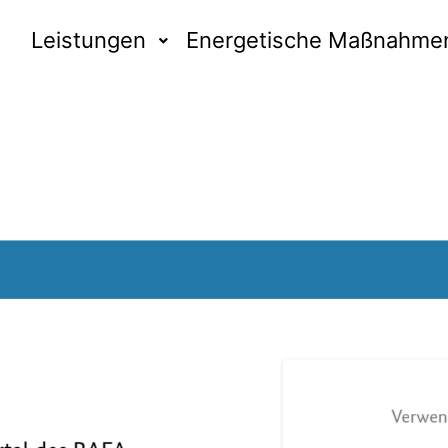
Leistungen
Energetische Maßnahme
Schlagwortarchiv:
BAFA Förderung Heizung