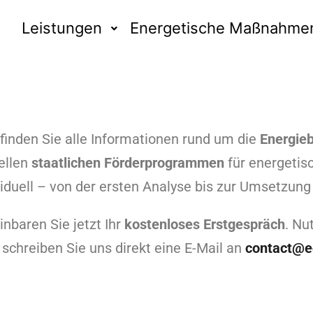
Leistungen
Energetische Maßnahme
Willkommen auf http://eco-enter.com
 finden Sie alle Informationen rund um die
Energie
ellen
staatlichen Förderprogrammen
für energetis
viduell – von der ersten Analyse bis zur Umsetzun
inbaren Sie jetzt Ihr
kostenloses Erstgespräch
. Nu
 schreiben Sie uns direkt eine E-Mail an
contact@e